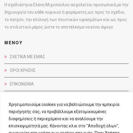
Η σχεδιάστρια Ελένη Μιχοπούλου ασχολείται προσωπικά με την
δημιουργία του κάθε νυφικού ή φορέματος,ως προς το σχέδιο,
το πατρόν, την επιλογή των ποιοτικών υφασμάτων και ως προς
το στιλιστικό μέρος ώστε το αποτέλεσμα να είναι άψογο
ΜΕΝΟΥ
ΣΧΕΤΙΚΑ ΜΕ ΕΜΑΣ
ΟΡΟΙ ΧΡΗΣΗΣ
ΕΠΙΚΟΙΝΩΝΙΑ
ΕΠΙΚΟΙΝΩΝΙΑ
Χρησιμοποιούμε cookies για να βελτιώσουμε την εμπειρία
περιήγησής σας, να προβάλλουμε εξατομικευμένες
ΔΙΓΕΝΗ ΑΚΡΙΤΑ 21,
διαφημίσεις ή περιεχόμενο και να αναλύουμε την
ΑΡΓΥΡΟΥΠΟΛΗ, Τ.Κ. 16451
επισκεψιμότητά μας. Κάνοντας κλικ στο "Αποδοχή όλων",
210 9914 076
συναινείτε στη χρήση των cookies από εμάς.
Όροι Χρήσης