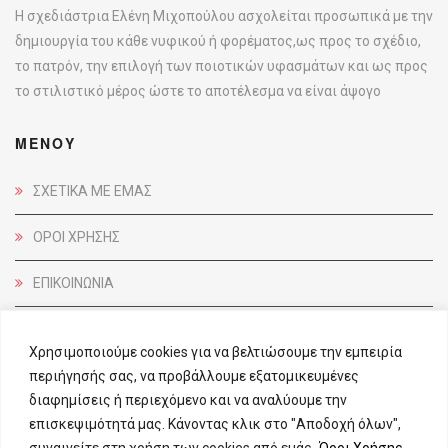
Η σχεδιάστρια Ελένη Μιχοπούλου ασχολείται προσωπικά με την
δημιουργία του κάθε νυφικού ή φορέματος,ως προς το σχέδιο,
το πατρόν, την επιλογή των ποιοτικών υφασμάτων και ως προς
το στιλιστικό μέρος ώστε το αποτέλεσμα να είναι άψογο
ΜΕΝΟΥ
ΣΧΕΤΙΚΑ ΜΕ ΕΜΑΣ
ΟΡΟΙ ΧΡΗΣΗΣ
ΕΠΙΚΟΙΝΩΝΙΑ
ΕΠΙΚΟΙΝΩΝΙΑ
Χρησιμοποιούμε cookies για να βελτιώσουμε την εμπειρία
περιήγησής σας, να προβάλλουμε εξατομικευμένες
ΔΙΓΕΝΗ ΑΚΡΙΤΑ 21,
διαφημίσεις ή περιεχόμενο και να αναλύουμε την
ΑΡΓΥΡΟΥΠΟΛΗ, Τ.Κ. 16451
επισκεψιμότητά μας. Κάνοντας κλικ στο "Αποδοχή όλων",
210 9914 076
συναινείτε στη χρήση των cookies από εμάς.
Όροι Χρήσης